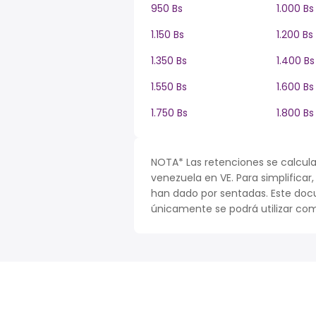
950 Bs
1.000 Bs
1.150 Bs
1.200 Bs
1.350 Bs
1.400 Bs
1.550 Bs
1.600 Bs
1.750 Bs
1.800 Bs
NOTA* Las retenciones se calcula
venezuela en VE. Para simplificar,
han dado por sentadas. Este doc
únicamente se podrá utilizar com