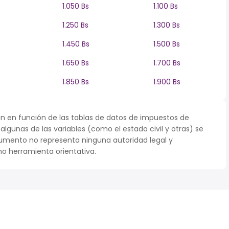
1.050 Bs
1.100 Bs
1.250 Bs
1.300 Bs
1.450 Bs
1.500 Bs
1.650 Bs
1.700 Bs
1.850 Bs
1.900 Bs
n en función de las tablas de datos de impuestos de
 algunas de las variables (como el estado civil y otras) se
umento no representa ninguna autoridad legal y
o herramienta orientativa.