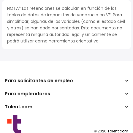
NOTA* Las retenciones se calculan en función de las
tablas de datos de impuestos de venezuela en VE. Para
simplificar, algunas de las variables (como el estado civil
y otras) se han dado por sentadas. Este documento no
representa ninguna autoridad legal y únicamente se
podrá utilizar como herramienta orientativa.
Para solicitantes de empleo
Para empleadores
Buscador de trabajo
Calculadora de impuestos
Talent.com
Empresa
Conversor de salario
ATS
Otros países
Programas para publishers
Condiciones de uso
©
2026
Talent.com