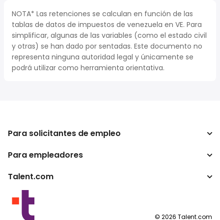
NOTA* Las retenciones se calculan en función de las
tablas de datos de impuestos de venezuela en VE. Para
simplificar, algunas de las variables (como el estado civil
y otras) se han dado por sentadas. Este documento no
representa ninguna autoridad legal y únicamente se
podrá utilizar como herramienta orientativa.
Para solicitantes de empleo
Para empleadores
Buscador de trabajo
Calculadora de impuestos
Talent.com
Empresa
Conversor de salario
ATS
Otros países
Programas para publishers
Condiciones de uso
©
2026
Talent.com